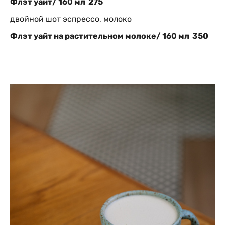
Флэт уайт/ 160 мл 275
двойной шот эспрессо, молоко
Флэт уайт на растительном молоке/ 160 мл 35
0