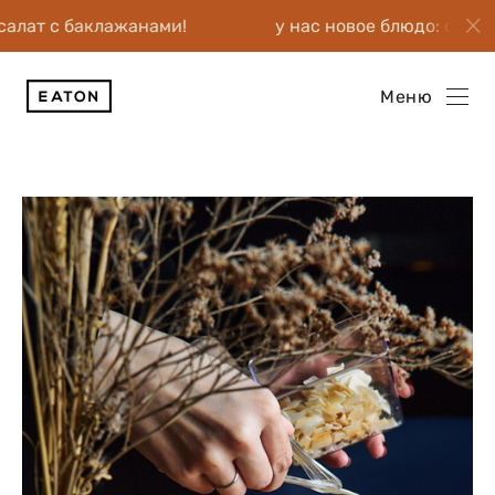
баклажанами!
у нас новое блюдо: салат с бакла
Меню