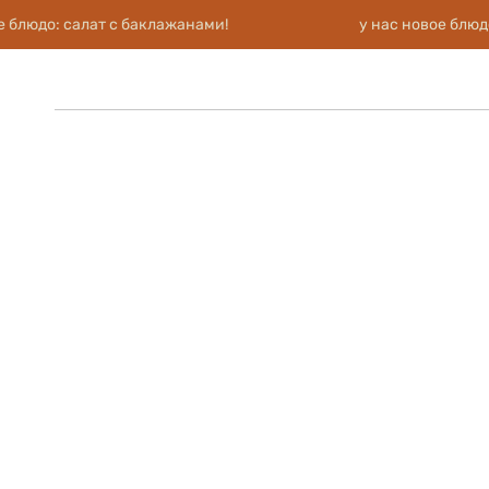
 блюдо: салат с баклажанами!
у нас новое блюдо